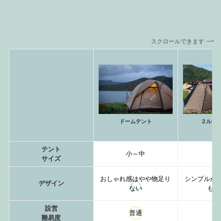
スクロールできます
ドームテント
２ルー
テント
小～中
サイズ
おしゃれ感はやや物足り
シンプルか
デザイン
ない
もの
設営
普通
普
難易度