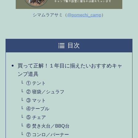
シマムラアサミ（
@pomechi_camp
）
目次
買って正解！１年目に揃えたいおすすめキャ
ンプ道具
① テント
② 寝袋／シュラフ
③ マット
④テーブル
⑤ チェア
⑥ 焚き火台／BBQ台
⑦ コンロ／バーナー