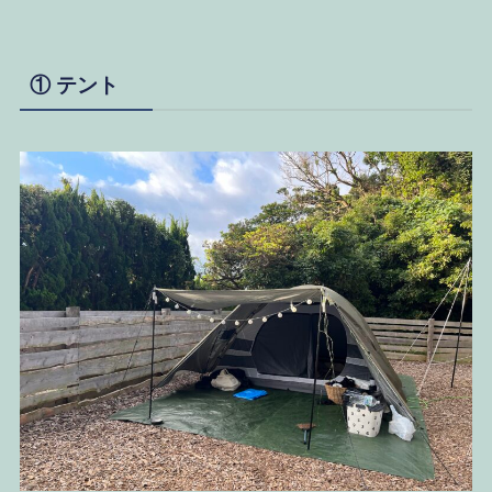
① テント