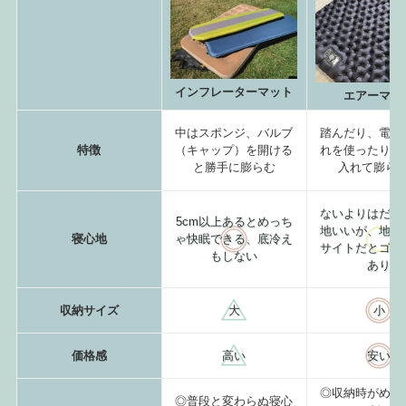
インフレーターマット
エアーマッ
中はスポンジ、バルブ
踏んだり、電動
特徴
（キャップ）を開ける
れを使ったりで
と勝手に膨らむ
入れて膨ら
ないよりはだい
5cm以上あるとめっち
地いいが、
地面
寝心地
ゃ快眠できる、底冷え
サイトだとゴツ
もしない
あり
収納サイズ
大
小
価格感
高い
安い
◎収納時がめち
◎普段と変わらぬ寝心