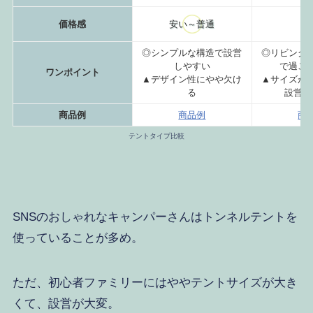
価格感
安い～普通
普
◎シンプルな構造で設営
◎リビング
しやすい
で過ご
ワンポイント
▲デザイン性にやや欠け
▲サイズが
る
設営が
商品例
商品例
商
テントタイプ比較
SNSのおしゃれなキャンパーさんはトンネルテントを
使っていることが多め。
ただ、初心者ファミリーにはややテントサイズが大き
くて、設営が大変。